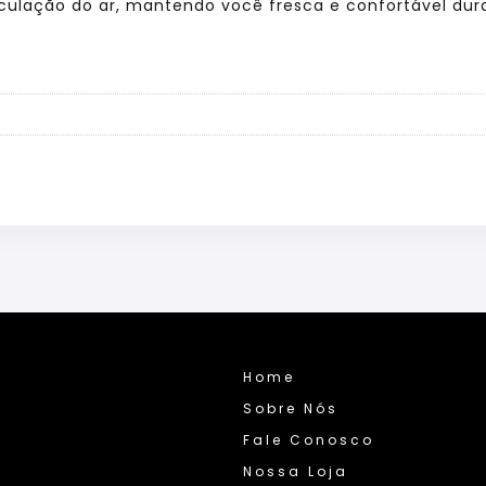
culação do ar, mantendo você fresca e confortável dura
Home
Sobre Nós
Fale Conosco
Nossa Loja