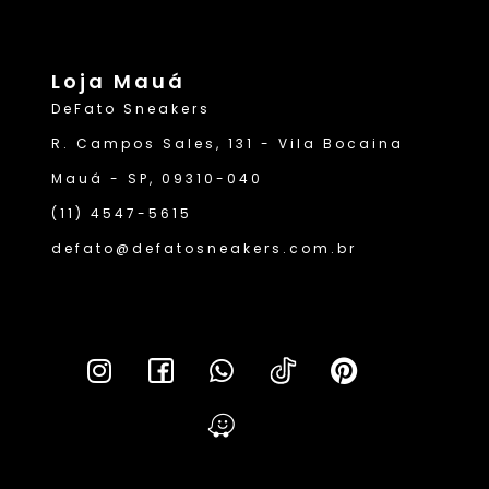
Loja Mauá
DeFato Sneakers
R. Campos Sales, 131 - Vila Bocaina
Mauá - SP, 09310-040
(11) 4547-5615
defato@defatosneakers.com.br
Lei da T