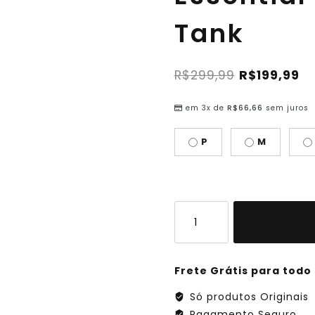
Tank
R$
299,99
R$
199,99
em 3x de
R$
66,66
sem juros
P
M
Frete Grátis para todo 
Só produtos Originais
Pagamento Seguro