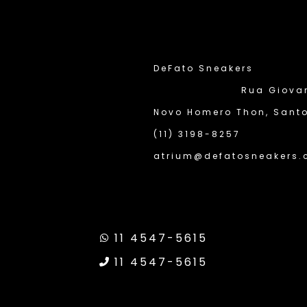
DeFato Sneakers
Rua Giovann
Novo Homero Thon, Santo
(11) 3198-8257
atrium@defatosneakers.
Site Seguro
11 4547-5615
ransparência Google
11 4547-5615