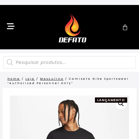
Home
/
Loja
/
Masculino
/
Camiseta Nike Sportswear
“Authorized Personnel Only”
LANÇAMENTO