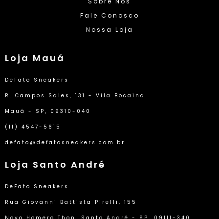
Sobre Nós
Fale Conosco
Nossa Loja
Loja Mauá
DeFato Sneakers
R. Campos Sales, 131 - Vila Bocaina
Mauá - SP, 09310-040
(11) 4547-5615
defato@defatosneakers.com.br
Loja Santo André
DeFato Sneakers
Rua Giovanni Battista Pirelli, 155
Novo Homero Thon, Santo André - SP, 09111-340