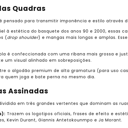
 das Quadras
 pensado para transmitir imponência e estilo através d
iel à estética do basquete dos anos 90 e 2000, essas
s (
drop shoulder
) e mangas mais longas e amplas. Ess
ola é confeccionada com uma ribana mais grossa e just
te um visual alinhado em sobreposições.
ntre o algodão premium de alta gramatura (para uso ca
ra quem joga e bate perna no mesmo dia.
has Assinadas
é dividida em três grandes vertentes que dominam as ruas
s):
Trazem os logotipos oficiais, frases de efeito e esté
s, Kevin Durant, Giannis Antetokounmpo e Ja Morant.