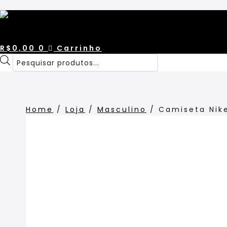
Pular
para
o
Conteúdo
R$
0,00
0
Carrinho
Pesquisar
produtos
Home
/
Loja
/
Masculino
/
Camiseta Nike