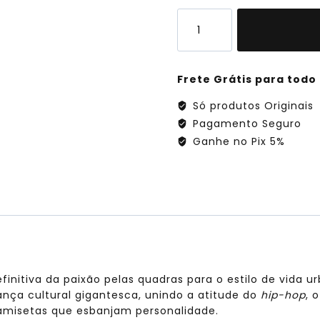
Camiseta
Nike
Basketball
quantidade
Frete Grátis para todo 
Só produtos Originais
Pagamento Seguro
Ganhe no Pix 5%
finitiva da paixão pelas quadras para o estilo de vida 
nça cultural gigantesca, unindo a atitude do
hip-hop
, 
amisetas que esbanjam personalidade.