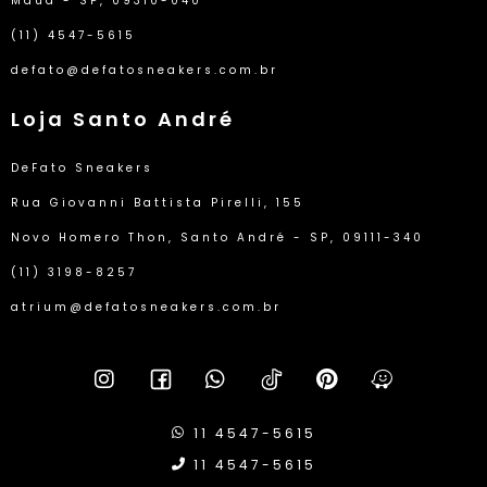
Mauá - SP, 09310-040
(11) 4547-5615
defato@defatosneakers.com.br
Loja Santo André
DeFato Sneakers
Rua Giovanni Battista Pirelli, 155
Novo Homero Thon, Santo André - SP, 09111-340
(11) 3198-8257
atrium@defatosneakers.com.br
11 4547-5615
11 4547-5615