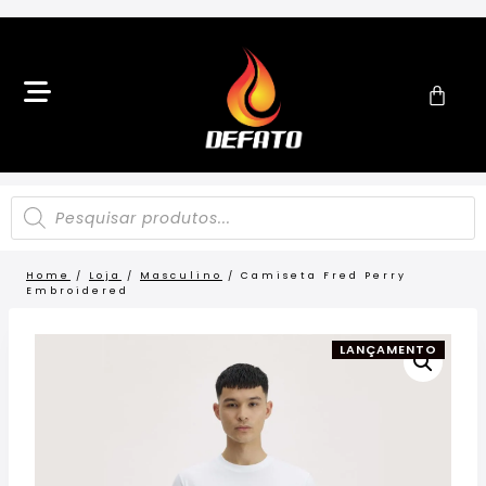
Home
/
Loja
/
Masculino
/
Camiseta Fred Perry
Embroidered
LANÇAMENTO