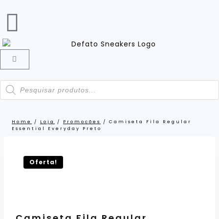
Home
/
Loja
/
Promocões
/
Camiseta Fila Regular
Essential Everyday Preto
47%
OFF!
Oferta!
Camiseta Fila Regular