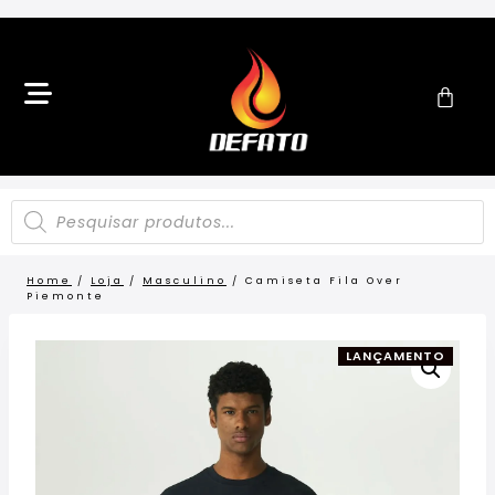
Home
/
Loja
/
Masculino
/
Camiseta Fila Over
Piemonte
LANÇAMENTO