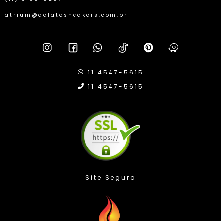
atrium@defatosneakers.com.br
11 4547-5615
11 4547-5615
C
Site Seguro