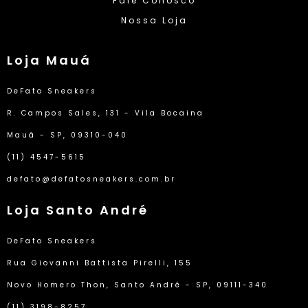
Fale Conosco
Nossa Loja
Loja Mauá
DeFato Sneakers
R. Campos Sales, 131 - Vila Bocaina
Mauá - SP, 09310-040
(11) 4547-5615
defato@defatosneakers.com.br
Loja Santo André
DeFato Sneakers
Rua Giovanni Battista Pirelli, 155
Novo Homero Thon, Santo André - SP, 09111-340
(11) 3198-8257