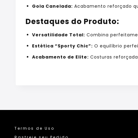
Gola Canelada:
Acabamento reforçado qu
Destaques do Produto:
Versatilidade Total:
Combina perfeitamen
Estética “Sporty Chic”:
O equilíbrio perf
Acabamento de Elite:
Costuras reforçadas
Termos de Uso
Rastreie seu Pedido