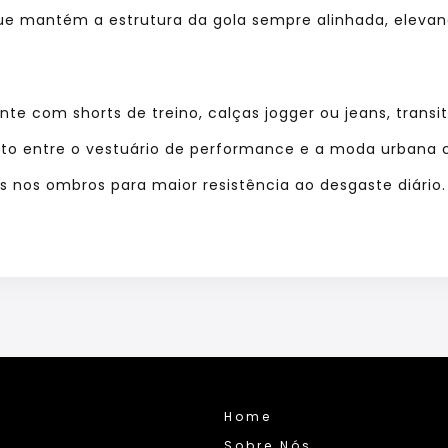
e mantém a estrutura da gola sempre alinhada,
elevand
te com shorts de treino,
calças jogger ou jeans,
transi
eito entre o vestuário de performance e a moda urbana
 nos ombros para maior resistência ao desgaste diário.
Home
Sobre Nós