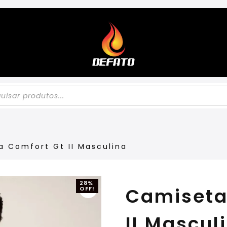
a Comfort Gt II Masculina
28%
Camiseta 
OFF!
II Mascul