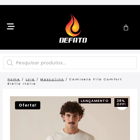
Home
/
Loja
/
Masculino
/
Camiseta Fila Comfort
Biella Italia
LANÇAMENTO
38%
OFF!
Oferta!