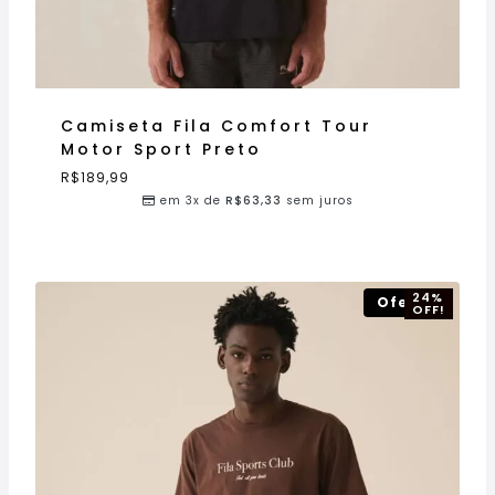
Camiseta Fila Comfort Tour
Motor Sport Preto
R$
189,99
em 3x de
R$
63,33
sem juros
24%
Oferta!
OFF!