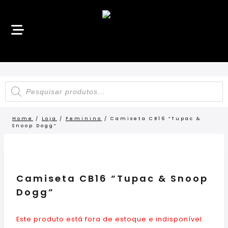
Home
/
Loja
/
Feminino
/
Camiseta CB16 “Tupac &
Snoop Dogg”
Camiseta CB16 “Tupac & Snoop
Dogg”
Este produto está fora de estoque e indisponível.