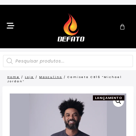
Home
/
Loja
/
Masculino
/
Camiseta CB16 “Michael
Jordan”
LANÇAMENTO