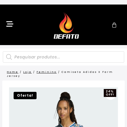
Home
/
Loja
/
Feminino
/
Camiseta Adidas X Farm
Jersey
24%
OFF!
Oferta!