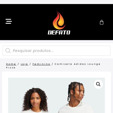
Home
/
Loja
/
Feminino
/
Camiseta Adidas Lounge
Pizza