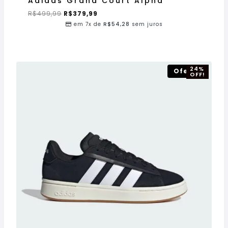
Adidas Grand Court Alpha
R$
499,99
R$
379,99
em 7x de
R$
54,28
sem juros
24%
Oferta!
OFF!