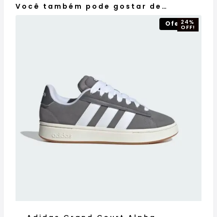
Você também pode gostar de…
24%
Oferta!
OFF!