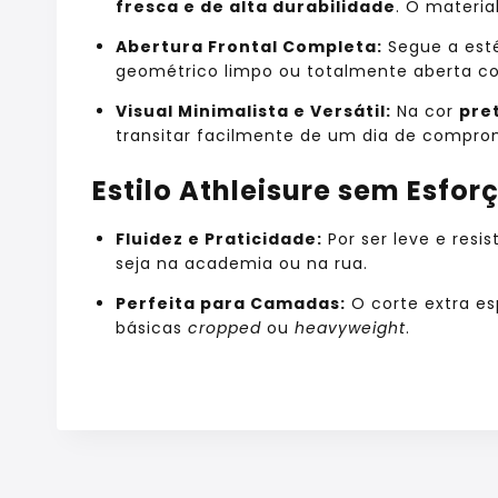
fresca e de alta durabilidade
. O materi
Abertura Frontal Completa:
Segue a esté
geométrico limpo ou totalmente aberta co
Visual Minimalista e Versátil:
Na cor
pre
transitar facilmente de um dia de compro
Estilo Athleisure sem Esfor
Fluidez e Praticidade:
Por ser leve e resi
seja na academia ou na rua.
Perfeita para Camadas:
O corte extra es
básicas
cropped
ou
heavyweight
.