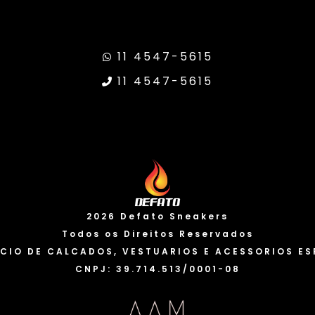
11 4547-5615
11 4547-5615
ransparência Google
Site Seguro
Valo
2026 Defato Sneakers
Usamo
Todos os Direitos Reservados
usar 
CIO DE CALCADOS, VESTUARIOS E ACESSORIOS ES
dados
CNPJ: 39.714.513/0001-08
alter
E