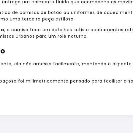
al entrega um caimento fluido que acompanha os movim
tica de camisas de botão ou uniformes de aquecimento
mo uma terceira peça estilosa.
ta
, a camisa foca em detalhes sutis e acabamentos re
missos urbanos para um rolê noturno.
ço
stente, ela não amassa facilmente, mantendo o aspecto 
paçoso foi milimetricamente pensado para facilitar a s