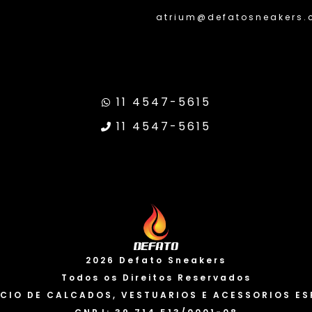
atrium@defatosneakers.
11 4547-5615
11 4547-5615
Transparência Google
Site Seguro
Valo
2026 Defato Sneakers
Usamo
Todos os Direitos Reservados
usar 
CIO DE CALCADOS, VESTUARIOS E ACESSORIOS ES
dados