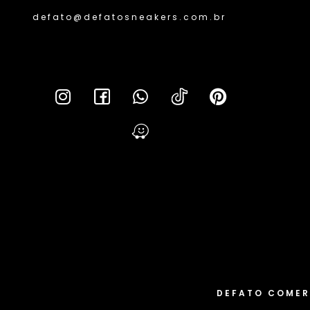
defato@defatosneakers.com.br
Lei da 
DEFATO COMER