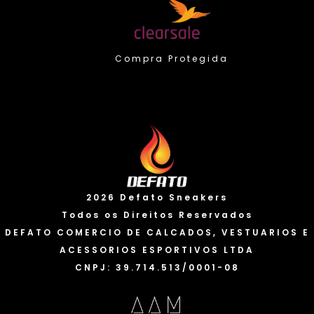
Compra Protegida
Valorizamos sua privacidade
2026 Defato Sneakers
Usamos cookies para melhorar sua experiência. Ao
continuar a usar nosso site, você concorda com o uso
Todos os Direitos Reservados
de cookies e a coleta de dados. Você pode saber mais
DEFATO COMERCIO DE CALCADOS, VESTUARIOS E
em nossa “Política de privacidade” e alterar suas
ACESSORIOS ESPORTIVOS LTDA
preferências a qualquer momento.
Política de cookies
CNPJ: 39.714.513/0001-08
Eu Aceito