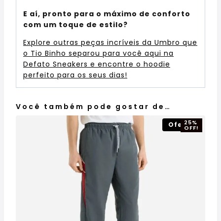
E aí, pronto para o máximo de conforto
com um toque de estilo?
Explore outras peças incríveis da Umbro que
o Tio Binho separou para você aqui na
Defato Sneakers e encontre o hoodie
perfeito para os seus dias!
Você também pode gostar de…
25%
Oferta!
OFF!