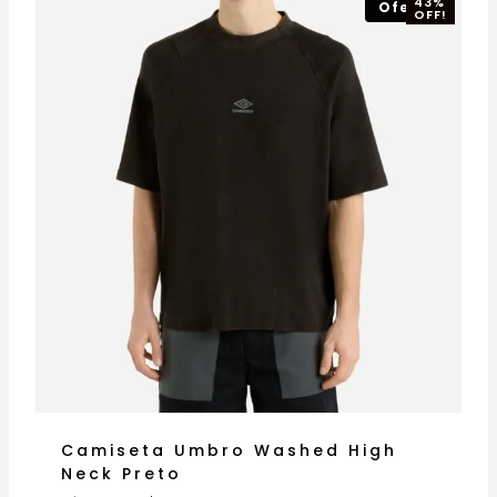
43%
Oferta!
OFF!
Camiseta Umbro Washed High
Neck Preto