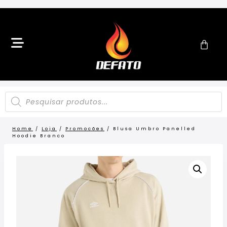
Home
/
Loja
/
Promocões
/
Blusa Umbro Panelled
Hoodie Branco