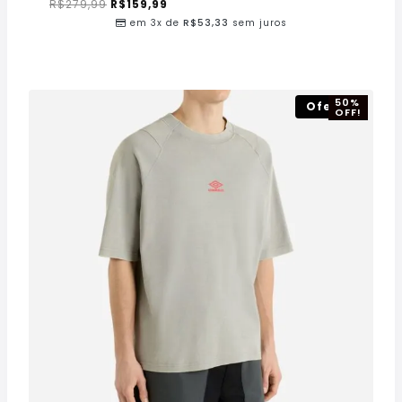
R$
279,99
R$
159,99
em 3x de
R$
53,33
sem juros
50%
Oferta!
OFF!