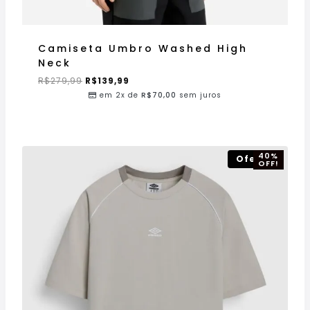
Camiseta Umbro Washed High
Neck
R$
279,99
R$
139,99
em 2x de
R$
70,00
sem juros
40%
Oferta!
OFF!