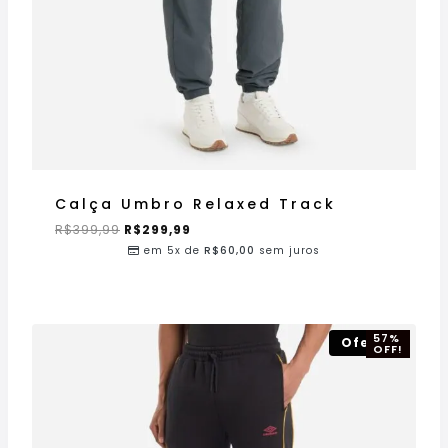
Calça Umbro Relaxed Track
R$
399,99
R$
299,99
em 5x de
R$
60,00
sem juros
57%
Oferta!
OFF!