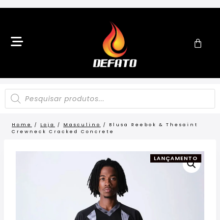
Home
/
Loja
/
Masculino
/
Blusa Reebok & Thesaint
Crewneck Cracked Concrete
LANÇAMENTO