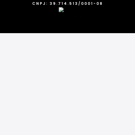
CNPJ: 39.714.513/0001-08
Categorias
Marcas
Acessórios
Tênis
Blusas
Bonés
Camisetas
Calças
Chinelos
Conjuntos
Cuecas
Jaquetas
Meias
Mochilas
Underwear
Óculos