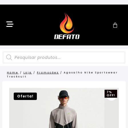
Home
/
Loja
/
Promocões
/
Agasalho Nike Sportswear
Tracksuit
7%
OFF!
Oferta!