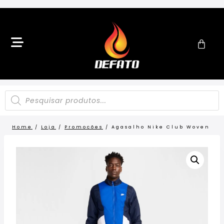
Home
/
Loja
/
Promocões
/
Agasalho Nike Club Woven